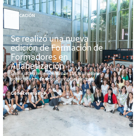
EDUCACIÓN
Se realizó una nueva
edición de Formación de
Formadores en
Alfabetización
La iniciativa reunió a más de 114 formadores
provenientes de ocho provincias del país.
Conocer más