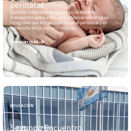
perinatal
Durante la Semana de la Lactancia Materna,
trabajamos junto a RIL para impulsar estrategias
integrales que fortalezcan la salud perinatal y el
desarrollo en la primera infancia.
Conocer más
EDUCACIÓN
Segundo Encuentro