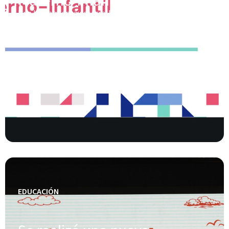
Materno-Infantil
Una herramienta desarrollada junto a Fundación
Bunge y Born para visibilizar y analizar las brechas
en el acceso a la salud perinatal en Argentina.
Conocer más
EDUCACIÓN