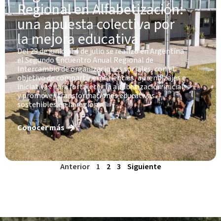
Regional en Alfabetización:
una apuesta colectiva por
la mejora educativa
Del 29 de junio al 4 de julio se realizó en Argentina
el Segundo Encuentro Anual Regional de
Intercambio de organizaciones sociales, con el
objetivo de compartir experiencias, aprendizajes e
iniciativas para fortalecer la alfabetización inicial
y promover transformaciones educativas
sostenibles en la región
Conocer más
Anterior
1
2
3
Siguiente