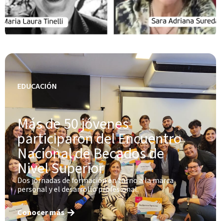
EDUCACIÓN
Más de 50 jóvenes
participaron del Encuentro
Nacional de Becados de
Nivel Superior
Dos jornadas de formación en torno a la marca
personal y el desarrollo profesional.
Conocer más