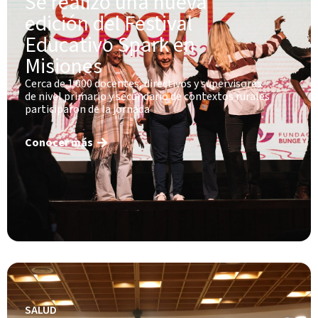
Se realizó una nueva
edición del Festival
Educativo Spark en
Misiones
Cerca de 1.000 docentes, directivos y supervisores
de nivel primario y secundario de contextos rurales
participaron de la jornada
Conocer más
SALUD